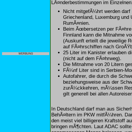
LÃ¤nderbestimmungen im Einzelnen
Nicht mitgefÃ¼hrt werden darf
Griechenland, Luxemburg und U
RumÃ¤nien.
Beim Ãœbersetzen per FÃ¤hre
Finnland kann die Mitnahme von
(Auskunft erteilt die jeweilige
auf FÃ¤hrschiffen nach GroÃŸbr
25 Liter im Kanister erlauben 
WERBUNG
(nicht auf dem FÃ¤hrweg).
Die Mitnahme von 20 Litern ge
FÃ¼nf Liter sind in Serbien-Mo
Autofahrer, die durch die Schwe
beziehungsweise aus der Schw
zurÃ¼ckkehren, mÃ¼ssen Rese
gilt generell bei allen Autorei
In Deutschland darf man aus Sicherh
BehÃ¤ltern im PKW mitfÃ¼hren. Dara
den meist viel billigeren Kraftstof
bringen mÃ¶chten. Laut ADAC sollte 