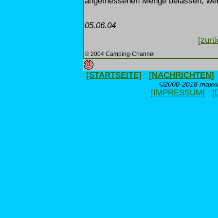
angemessenen Menge belassen, wenn
05.06.04
[zurü
© 2004 Camping-Channel
[STARTSEITE]
[NACHRICHTEN]
©2000-2018 maxxwe
[IMPRESSUM]
[