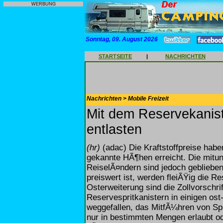
WERBUNG
Sonntag, 09. August 2026
STARTSEITE
|
NACHRICHTEN
Nachrichten > Mobile Freizeit
Mit dem Reservekanist
entlasten
(hr)
(adac) Die Kraftstoffpreise habe
gekannte HÃ¶hen erreicht. Die mitun
ReiselÃ¤ndern sind jedoch geblieben
preiswert ist, werden fleiÃŸig die R
Osterweiterung sind die Zollvorschr
Reservespritkanistern in einigen o
weggefallen, das MitfÃ¼hren von Spri
nur in bestimmten Mengen erlaubt od