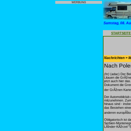
WERBUNG
Samstag, 08. Au
STARTSEITE
Nachrichten > Mo
Nach Polen
(hr)
(adac) Der Beit
Litauen die GrÃžn
jetzt auch hier da
Dokument die Gren
der GrÃžnen Karte 
Der Automobilclub 
mitzunehmen. Zumi
hinaus sind - insb
das Bestehen einer
anderen europÃĪisc
Obligatorisch ist 
Serbien-Montenegro
LÃĪnder-KÃžrzel "S