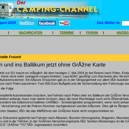
gust 2026
Das Wetter in:
|
NACHRICHTEN
|
TERMINE
|
FORUM
|
ANZEI
bile Freizeit
 und ins Baltikum jetzt ohne GrÃžne Karte
ritt zur EU macht es mÃķglich: Ab dem heutigen 1. Mai 2004 ist bei Reisen nach Polen, Estla
e Karte nicht mehr zwingend vorgeschrieben. Laut ADAC genÃžgt zum Nachweis des Versi
s Autokennzeichen. Ein bÃķses Erwachen gab es in der Vergangenheit vor allem fÃžr Autofahr
ze nach Polen passierten: Fast 800 Euro BuÃgeld und die Sicherstellung des Fahrzeugs wa
die Folge.
empfiehlt Autoreisenden trotzdem, bei Fahrten nach Polen oder ins Baltikum die GrÃžne Ver
ndest anfangs muss man damit rechnen, dass die neue Rechtslage noch nicht Ãžberall beka
esondere bei selbstverschuldeten UnfÃĪllen - Schwierigkeiten programmiert, wenn nicht an
 Versicherung und die Policen-Nummer nachgewiesen werden kÃķnnen. Dies gilt im Ãbrigen 
hen Staaten, fÃžr die das MitfÃžhren der GrÃžnen Karte nicht vorgeschrieben ist.
das Dokument weiterhin bei Fahrten nach Albanien, Bosnien-Herzegowina, Bulgarien, Mazedo
 und in die TÃžrkei. In der GrÃžnen Versicherungskarte fÃžr Serbien-Montenegro ist die GÃ
CG" (frÃžher "YU" fÃžr Jugoslawien) ersichtlich.