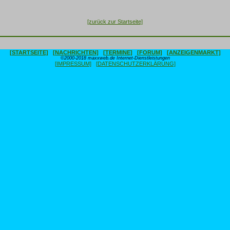
[zurück zur Startseite]
[STARTSEITE]
[NACHRICHTEN]
[TERMINE]
[FORUM]
[ANZEIGENMARKT]
©2000-2018 maxxweb.de Internet-Dienstleistungen
[IMPRESSUM]
[DATENSCHUTZERKLÄRUNG]