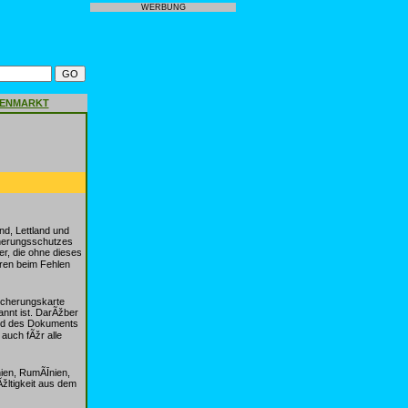
WERBUNG
GENMARKT
nd, Lettland und
cherungsschutzes
er, die ohne dieses
ren beim Fehlen
sicherungskarte
nnt ist. DarÃžber
hand des Dokuments
auch fÃžr alle
nien, RumÃĪnien,
žltigkeit aus dem