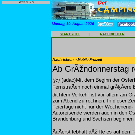
WERBUNG
Montag, 10. August 2026
STARTSEITE
|
NACHRICHTEN
Nachrichten > Mobile Freizeit
Ab GrÃžndonnerstag rol
(jc)
(adac)Mit dem Beginn der Osterf
FernstraÃen noch einmal grÃķÃere
dichtem Verkehr ist vor allem am G
zum Abend zu rechnen. In dieser Zei
Feiertage nicht nur der Wochenend-
Autoreisende werden auch in den Os
Brandenburg und Sachsen beginnen er
ÃuÃerst lebhaft dÃžrfte es auf den