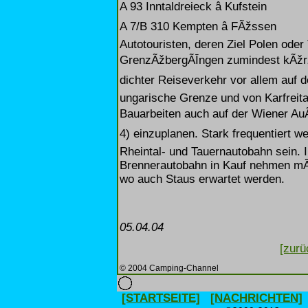
A 93 Inntaldreieck â Kufstein
A 7/B 310 Kempten â FÃžssen
Autotouristen, deren Ziel Polen oder 
GrenzÃžbergÃĪngen zumindest kÃžrzer
dichter Reiseverkehr vor allem auf der
ungarische Grenze und von Karfreit
Bauarbeiten auch auf der Wiener AuÃ
4) einzuplanen. Stark frequentiert we
Rheintal- und Tauernautobahn sein. I
Brennerautobahn in Kauf nehmen mÃž
wo auch Staus erwartet werden.
05.04.04
[zurü
© 2004 Camping-Channel
[STARTSEITE]
[NACHRICHTEN]