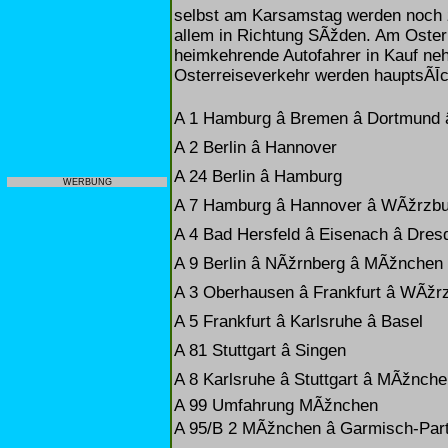
selbst am Karsamstag werden noch z
allem in Richtung SÃžden. Am Oste
heimkehrende Autofahrer in Kauf n
Osterreiseverkehr werden hauptsÃĪc
A 1 Hamburg â Bremen â Dortmund â
A 2 Berlin â Hannover
A 24 Berlin â Hamburg
WERBUNG
A 7 Hamburg â Hannover â WÃžrzbu
A 4 Bad Hersfeld â Eisenach â Dresd
A 9 Berlin â NÃžrnberg â MÃžnchen
A 3 Oberhausen â Frankfurt â WÃžr
A 5 Frankfurt â Karlsruhe â Basel
A 81 Stuttgart â Singen
A 8 Karlsruhe â Stuttgart â MÃžnche
A 99 Umfahrung MÃžnchen
A 95/B 2 MÃžnchen â Garmisch-Par