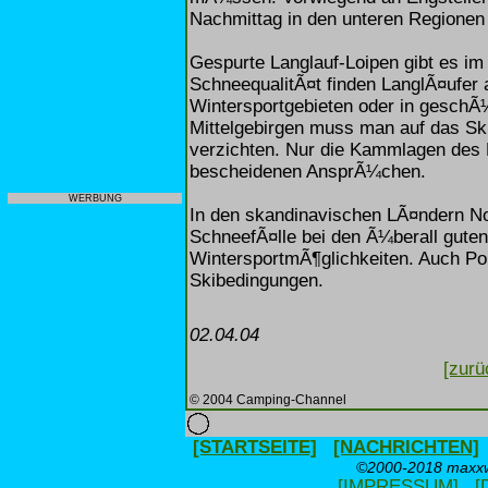
Nachmittag in den unteren Regionen a
Gespurte Langlauf-Loipen gibt es 
SchneequalitÃ¤t finden LanglÃ¤ufer 
Wintersportgebieten oder in geschÃ
Mittelgebirgen muss man auf das Ski
verzichten. Nur die Kammlagen de
bescheidenen AnsprÃ¼chen.
WERBUNG
In den skandinavischen LÃ¤ndern N
SchneefÃ¤lle bei den Ã¼berall gute
WintersportmÃ¶glichkeiten. Auch Pol
Skibedingungen.
02.04.04
[zurü
© 2004 Camping-Channel
[STARTSEITE]
[NACHRICHTEN]
©2000-2018 maxxwe
[IMPRESSUM]
[