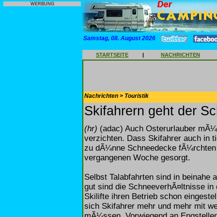
WERBUNG
Samstag, 08. August 2026
STARTSEITE
|
NACHRICHTEN
Nachrichten > Touristik
Skifahrern geht der S
(hr)
(adac) Auch Osterurlauber mÃ¼ss
verzichten. Dass Skifahrer auch in t
zu dÃ¼nne Schneedecke fÃ¼rchten 
vergangenen Woche gesorgt.
Selbst Talabfahrten sind in beinahe 
gut sind die SchneeverhÃ¤ltnisse in
Skilifte ihren Betrieb schon eingest
sich Skifahrer mehr und mehr mit 
mÃ¼ssen. Vorwiegend an Engstelle