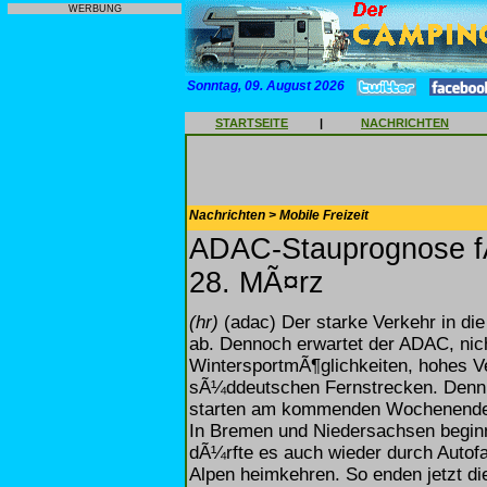
WERBUNG
Sonntag, 09. August 2026
STARTSEITE
|
NACHRICHTEN
Nachrichten > Mobile Freizeit
ADAC-Stauprognose f
28. MÃ¤rz
(hr)
(adac) Der starke Verkehr in di
ab. Dennoch erwartet der ADAC, nich
WintersportmÃ¶glichkeiten, hohes 
sÃ¼ddeutschen Fernstrecken. Denn:
starten am kommenden Wochenende d
In Bremen und Niedersachsen beginn
dÃ¼rfte es auch wieder durch Autof
Alpen heimkehren. So enden jetzt di