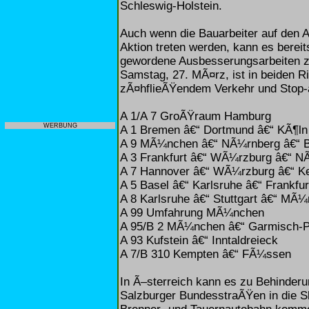
Schleswig-Holstein.
Auch wenn die Bauarbeiter auf den A
Aktion treten werden, kann es berei
gewordene Ausbesserungsarbeiten 
Samstag, 27. MÃ¤rz, ist in beiden R
zÃ¤hflieÃŸendem Verkehr und Stop-
A 1/A 7 GroÃŸraum Hamburg
WERBUNG
A 1 Bremen â€“ Dortmund â€“ KÃ¶ln
A 9 MÃ¼nchen â€“ NÃ¼rnberg â€“ B
A 3 Frankfurt â€“ WÃ¼rzburg â€“ N
A 7 Hannover â€“ WÃ¼rzburg â€“ K
A 5 Basel â€“ Karlsruhe â€“ Frankfur
A 8 Karlsruhe â€“ Stuttgart â€“ MÃ
A 99 Umfahrung MÃ¼nchen
A 95/B 2 MÃ¼nchen â€“ Garmisch-P
A 93 Kufstein â€“ Inntaldreieck
A 7/B 310 Kempten â€“ FÃ¼ssen
In Ã–sterreich kann es zu Behinderun
Salzburger BundesstraÃŸen in die Ski