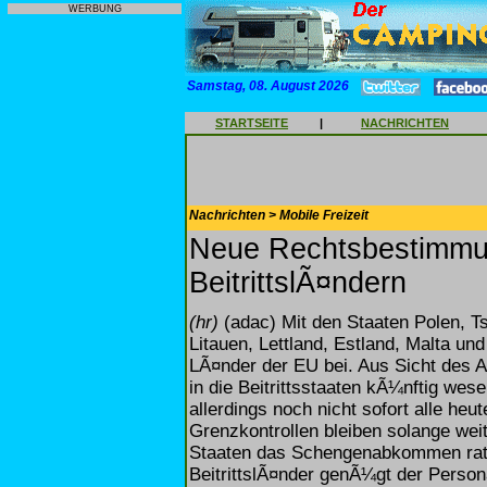
WERBUNG
Samstag, 08. August 2026
STARTSEITE
|
NACHRICHTEN
Nachrichten > Mobile Freizeit
Neue Rechtsbestimmu
BeitrittslÃ¤ndern
(hr)
(adac) Mit den Staaten Polen, T
Litauen, Lettland, Estland, Malta un
LÃ¤nder der EU bei. Aus Sicht des A
in die Beitrittsstaaten kÃ¼nftig wes
allerdings noch nicht sofort alle he
Grenzkontrollen bleiben solange we
Staaten das Schengenabkommen rati
BeitrittslÃ¤nder genÃ¼gt der Person