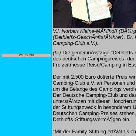
V.l. Norbert Kleine-MÃ¶llhoff (BÃ¼r
(Dethleffs-GeschÃ¤ftsfÃ¼hrer), Dr.
Camping-Club e.V.).
(hr)
Die gemeinnÃ¼tzige "Dethleffs Fa
WERBUNG
des deutschen Campingpreises, der 
Freizeitmesse Reise/Camping in E
Der mit 2.500 Euro dotierte Preis w
Camping-Club e.V. an Personen und I
um die Belange des Campings verdi
Der Deutsche Camping-Club und das
unterstÃ¼tzen mit dieser Honorierung
der Stiftungszweck in besonderem Um
Deutschen Camping-Preises stehen, w
Dethleffs-StiftungsvermÃ¶gen ein.
"Mit der Family Stiftung erfÃ¼llt si