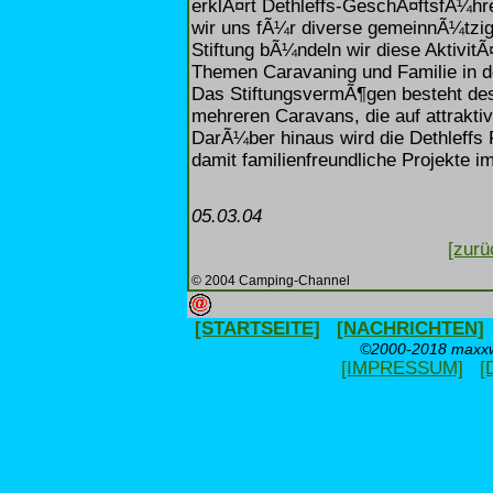
erklÃ¤rt Dethleffs-GeschÃ¤ftsfÃ¼hr
wir uns fÃ¼r diverse gemeinnÃ¼tzige
Stiftung bÃ¼ndeln wir diese AktivitÃ
Themen Caravaning und Familie in de
Das StiftungsvermÃ¶gen besteht de
mehreren Caravans, die auf attrakti
DarÃ¼ber hinaus wird die Dethleffs
damit familienfreundliche Projekte 
05.03.04
[zurü
© 2004 Camping-Channel
[STARTSEITE]
[NACHRICHTEN]
©2000-2018 maxxwe
[IMPRESSUM]
[