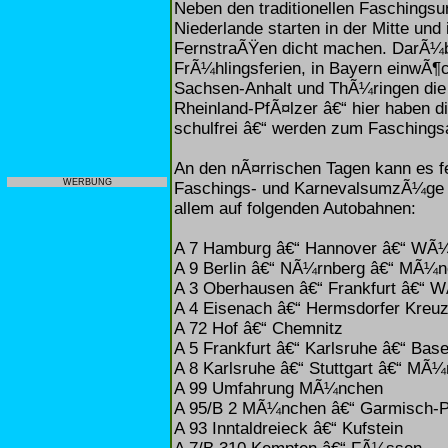
Neben den traditionellen Faschingsu
Niederlande starten in der Mitte un
FernstraÃŸen dicht machen. DarÃ¼be
FrÃ¼hlingsferien, in Bayern einwÃ¶
Sachsen-Anhalt und ThÃ¼ringen die 
Rheinland-PfÃ¤lzer â€“ hier haben d
schulfrei â€“ werden zum Faschingsa
An den nÃ¤rrischen Tagen kann es f
WERBUNG
Faschings- und KarnevalsumzÃ¼ge 
allem auf folgenden Autobahnen:
A 7 Hamburg â€“ Hannover â€“ WÃ¼
A 9 Berlin â€“ NÃ¼rnberg â€“ MÃ¼
A 3 Oberhausen â€“ Frankfurt â€“ 
A 4 Eisenach â€“ Hermsdorfer Kreu
A 72 Hof â€“ Chemnitz
A 5 Frankfurt â€“ Karlsruhe â€“ Base
A 8 Karlsruhe â€“ Stuttgart â€“ MÃ
A 99 Umfahrung MÃ¼nchen
A 95/B 2 MÃ¼nchen â€“ Garmisch-P
A 93 Inntaldreieck â€“ Kufstein