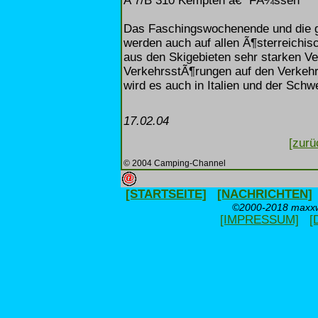
A 7/B 310 Kempten â€“ FÃ¼ssen
Das Faschingswochenende und die g
werden auch auf allen Ã¶sterreichi
aus den Skigebieten sehr starken Ve
VerkehrsstÃ¶rungen auf den Verkehr
wird es auch in Italien und der Schw
17.02.04
[zurü
© 2004 Camping-Channel
[STARTSEITE]
[NACHRICHTEN]
©2000-2018 maxxwe
[IMPRESSUM]
[