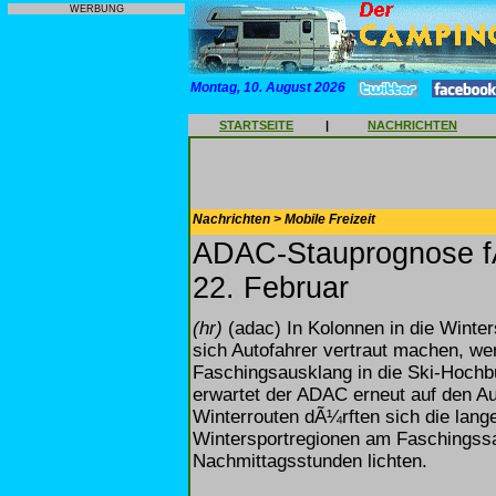
WERBUNG
Montag, 10. August 2026
STARTSEITE
|
NACHRICHTEN
Nachrichten > Mobile Freizeit
ADAC-Stauprognose f
22. Februar
(hr)
(adac) In Kolonnen in die Winters
sich Autofahrer vertraut machen,
Faschingsausklang in die Ski-Hochb
erwartet der ADAC erneut auf den A
Winterrouten dÃ¼rften sich die lang
Wintersportregionen am Faschingssa
Nachmittagsstunden lichten.